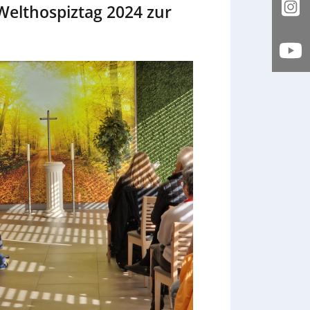
Welthospiztag 2024 zur
In
yo