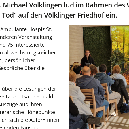
 Michael Völklingen lud im Rahmen des 
Tod“ auf den Völklinger Friedhof ein.
 Ambulante Hospiz St.
onderen Veranstaltung
d 75 interessierte
in abwechslungsreicher
n, persönlicher
espräche über die
e über die Lesungen der
eitz und Isa Theobald.
Auszüge aus ihren
literarische Höhepunkte
en sich die Autor*innen
wesenden Fans zu